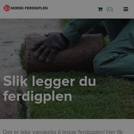
(0)
Slik legger du
ferdigplen
Det er ikke vanskelig å legge ferdigplen! Her får