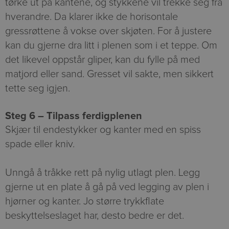
tørke ut på kantene, og stykkene vil trekke seg fra
hverandre. Da klarer ikke de horisontale
gressrøttene å vokse over skjøten. For å justere
kan du gjerne dra litt i plenen som i et teppe. Om
det likevel oppstår gliper, kan du fylle på med
matjord eller sand. Gresset vil sakte, men sikkert
tette seg igjen.
Steg 6 – Tilpass ferdigplenen
Skjær til endestykker og kanter med en spiss
spade eller kniv.
Unngå å tråkke rett på nylig utlagt plen. Legg
gjerne ut en plate å gå på ved legging av plen i
hjørner og kanter. Jo større trykkflate
beskyttelseslaget har, desto bedre er det.