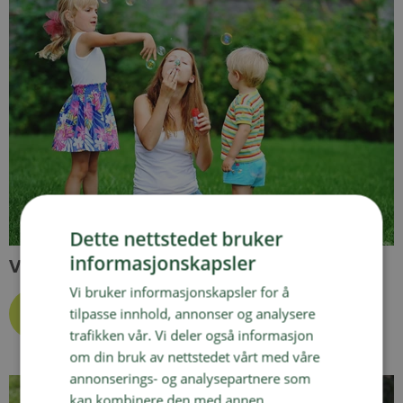
Dette nettstedet bruker
informasjonskapsler
Vedlikehold av ferdigplen
Vi bruker informasjonskapsler for å
tilpasse innhold, annonser og analysere
trafikken vår. Vi deler også informasjon
om din bruk av nettstedet vårt med våre
annonserings- og analysepartnere som
kan kombinere den med annen