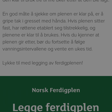
den klar til bruk tre til fire uker etter at den ble lagt.
En god måte å sjekke om plenen er klar på, er å
gripe tak i gresset med hånda. Hvis plenen sitter
fast, har røttene etablert seg tilstrekkelig, og
plenene er klar til å brukes. Hvis du kjenner at
plenen gir etter, bør du fortsette å følge
vanningsintervallene og vente en ukes tid.
Lykke til med legging av ferdigplenen!