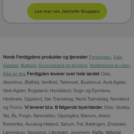
Norsk Ferdigplens produkter og tjenester:
Ferdigplen
,
Kalk
,
Gjødsel
,
Matjord
,
Grunnarbeid og legging
,
Vedlikehold av plen
,
Råd og tips
Ferdigplen leverer over hele landet
: Oslo,
Akershus, Østfold, Vestfold, Telemark, Buskerud, Aust-Agder,
Vest-Agder, Rogaland, Hordaland, Sogn og Fjordane,
Hedmark, Oppland, Sør-Trøndelag, Nord-Trøndelag, Nordland
og Troms.
Vi leverer bl.a. til følgende byer/steder
: Oslo, Vestby,
Ski, Ås, Frogn, Nesodden, Oppegård, Bærum, Asker,
Romerike, Aurskog-Høland, Sørum, Fet, Rælingen, Enebakk,
Lørenskog, Skedsmo, Lillestrøm, Jessheim, Kløfta, Nittedal,