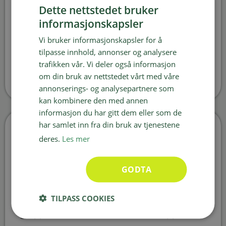
Dette nettstedet bruker
informasjonskapsler
Meld deg på vårt nyhetsbrev og motta råd og
tips fra oss på hvordan du best tar vare på din
Vi bruker informasjonskapsler for å
plen.
tilpasse innhold, annonser og analysere
trafikken vår. Vi deler også informasjon
om din bruk av nettstedet vårt med våre
annonserings- og analysepartnere som
kan kombinere den med annen
informasjon du har gitt dem eller som de
har samlet inn fra din bruk av tjenestene
deres.
Les mer
GODTA
Hvorfor velge Norsk Ferdigplen
TILPASS COOKIES
Norsk Ferdigplen AS er en del av Jakhelln
gruppen. Les mer om Jakhelln Gruppen her.