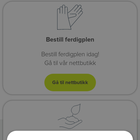
Bestill ferdigplen
Bestill ferdigplen idag!
Gå til vår nettbutikk
Motta råd og tips