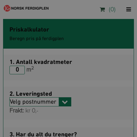
(0)
Priskalkulator
Beregn pris på ferdigplen
1. Antall kvadratmeter
2
m
2. Leveringsted
Frakt:
0
3. Har du alt du trenger?