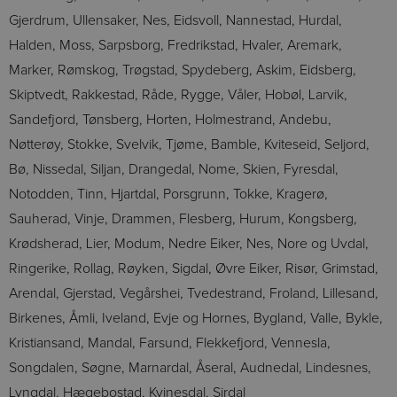
Gjerdrum, Ullensaker, Nes, Eidsvoll, Nannestad, Hurdal,
Halden, Moss, Sarpsborg, Fredrikstad, Hvaler, Aremark,
Marker, Rømskog, Trøgstad, Spydeberg, Askim, Eidsberg,
Skiptvedt, Rakkestad, Råde, Rygge, Våler, Hobøl, Larvik,
Sandefjord, Tønsberg, Horten, Holmestrand, Andebu,
Nøtterøy, Stokke, Svelvik, Tjøme, Bamble, Kviteseid, Seljord,
Bø, Nissedal, Siljan, Drangedal, Nome, Skien, Fyresdal,
Notodden, Tinn, Hjartdal, Porsgrunn, Tokke, Kragerø,
Sauherad, Vinje, Drammen, Flesberg, Hurum, Kongsberg,
Krødsherad, Lier, Modum, Nedre Eiker, Nes, Nore og Uvdal,
Ringerike, Rollag, Røyken, Sigdal, Øvre Eiker, Risør, Grimstad,
Arendal, Gjerstad, Vegårshei, Tvedestrand, Froland, Lillesand,
Birkenes, Åmli, Iveland, Evje og Hornes, Bygland, Valle, Bykle,
Kristiansand, Mandal, Farsund, Flekkefjord, Vennesla,
Songdalen, Søgne, Marnardal, Åseral, Audnedal, Lindesnes,
Lyngdal, Hægebostad, Kvinesdal, Sirdal