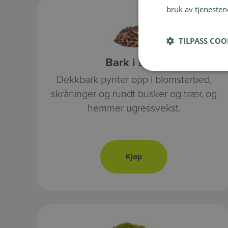
bruk av tjenesten
TILPASS COO
Bark i sekk
Dekkbark pynter opp i blomsterbed,
skråninger og rundt busker og trær, og
hemmer ugressvekst.