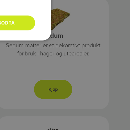
GODTA
Sedum
Sedum-matter er et dekorativt produkt
for bruk i hager og utearealer.