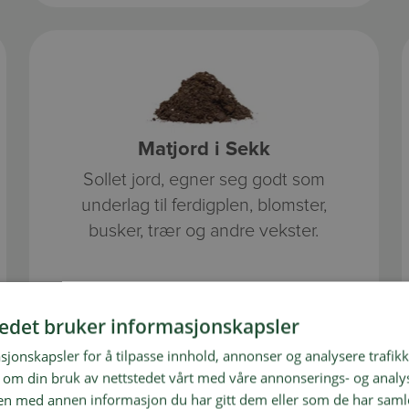
Matjord i Sekk
Sollet jord, egner seg godt som
underlag til ferdigplen, blomster,
busker, trær og andre vekster.
tedet bruker informasjonskapsler
sjonskapsler for å tilpasse innhold, annonser og analysere trafikk
 om din bruk av nettstedet vårt med våre annonserings- og anal
n med annen informasjon du har gitt dem eller som de har samlet