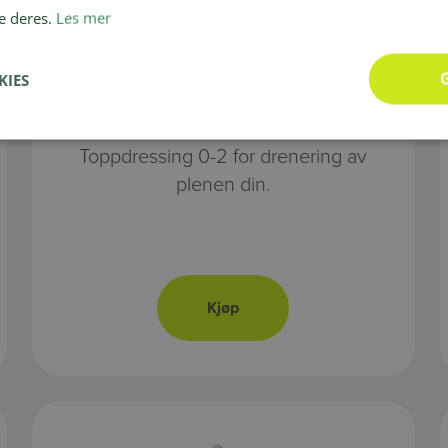
e deres.
Les mer
KIES
Toppdressing
Toppdressing 0-2 for drenering av
plenen din.