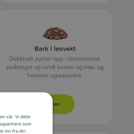
Bark i løsvekt
Dekkbark pynter opp i blomsterbed,
skråninger og rundt busker og trær, og
hemmer ugressvekst.
en vår. Vi deler
ysepartnere som
 inn fra din