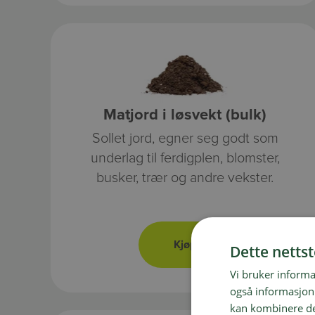
Matjord i løsvekt (bulk)
Sollet jord, egner seg godt som
underlag til ferdigplen, blomster,
busker, trær og andre vekster.
Dette netts
Vi bruker informa
også informasjon
kan kombinere de