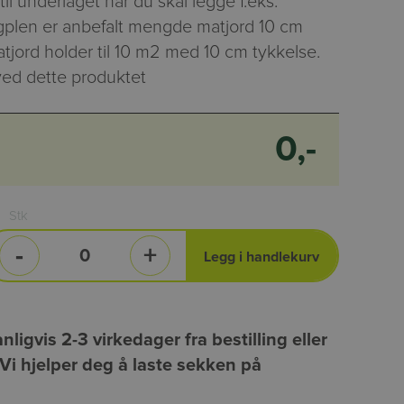
l underlaget når du skal legge f.eks.
digplen er anbefalt mengde matjord 10 cm
atjord holder til 10 m2 med 10 cm tykkelse.
ved dette produktet
0,-
Stk
-
+
Legg i handlekurv
ligvis 2-3 virkedager fra bestilling eller
i hjelper deg å laste sekken på