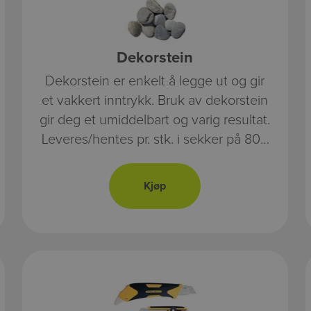
Dekorstein
Dekorstein er enkelt å legge ut og gir
et vakkert inntrykk. Bruk av dekorstein
gir deg et umiddelbart og varig resultat.
Leveres/hentes pr. stk. i sekker på 800
kg per sekk. Vi har ulike typer
dekorstein og singel til din hage.