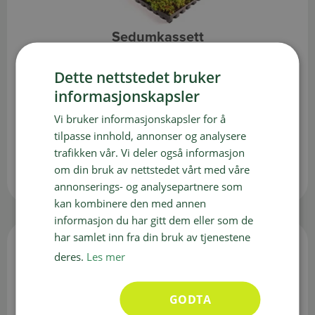
Sedumkassett
Sedumkassett er et dekorativt produkt for
Dette nettstedet bruker
bruk i hager, tak og utearealer.
informasjonskapsler
Vi bruker informasjonskapsler for å
tilpasse innhold, annonser og analysere
trafikken vår. Vi deler også informasjon
om din bruk av nettstedet vårt med våre
annonserings- og analysepartnere som
kan kombinere den med annen
informasjon du har gitt dem eller som de
har samlet inn fra din bruk av tjenestene
deres.
Les mer
GODTA