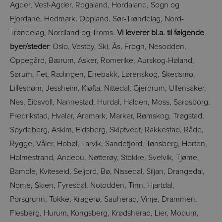
Agder, Vest-Agder, Rogaland, Hordaland, Sogn og
Fjordane, Hedmark, Oppland, Sør-Trøndelag, Nord-
Trøndelag, Nordland og Troms.
Vi leverer bl.a. til følgende
byer/steder
: Oslo, Vestby, Ski, Ås, Frogn, Nesodden,
Oppegård, Bærum, Asker, Romerike, Aurskog-Høland,
Sørum, Fet, Rælingen, Enebakk, Lørenskog, Skedsmo,
Lillestrøm, Jessheim, Kløfta, Nittedal, Gjerdrum, Ullensaker,
Nes, Eidsvoll, Nannestad, Hurdal, Halden, Moss, Sarpsborg,
Fredrikstad, Hvaler, Aremark, Marker, Rømskog, Trøgstad,
Spydeberg, Askim, Eidsberg, Skiptvedt, Rakkestad, Råde,
Rygge, Våler, Hobøl, Larvik, Sandefjord, Tønsberg, Horten,
Holmestrand, Andebu, Nøtterøy, Stokke, Svelvik, Tjøme,
Bamble, Kviteseid, Seljord, Bø, Nissedal, Siljan, Drangedal,
Nome, Skien, Fyresdal, Notodden, Tinn, Hjartdal,
Porsgrunn, Tokke, Kragerø, Sauherad, Vinje, Drammen,
Flesberg, Hurum, Kongsberg, Krødsherad, Lier, Modum,