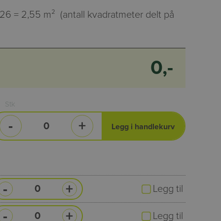
26 = 2,55 m² (antall kvadratmeter delt på
0,-
Stk
-
+
Legg i handlekurv
-
+
Legg til
-
+
Legg til