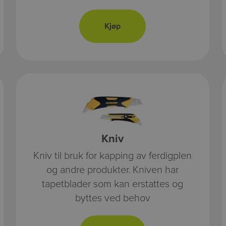
kg per sekk. Vi har ulike typer
dekorstein og singel til din hage.
Kniv
Kniv til bruk for kapping av ferdigplen
og andre produkter. Kniven har
tapetblader som kan erstattes og
byttes ved behov