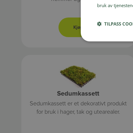
bruk av tjenesten
TILPASS COO
Sedumkassett
Sedumkassett er et dekorativt produkt
for bruk i hager, tak og utearealer.