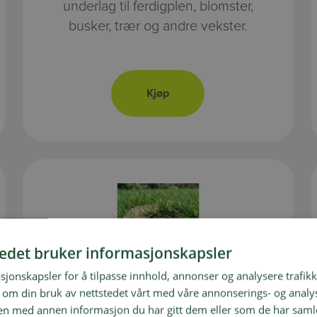
underlag til ferdigplen, blomster,
busker, trær og andre vekster.
tedet bruker informasjonskapsler
Toppdressing
Toppdressing 0-2 for drenering av
sjonskapsler for å tilpasse innhold, annonser og analysere trafikk
 om din bruk av nettstedet vårt med våre annonserings- og anal
plenen din.
n med annen informasjon du har gitt dem eller som de har samlet