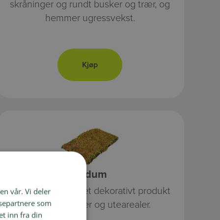
skråninger og rundt busker og trær, og
hemmer ugressvekst.
Sedum
Sedum-matter er et dekorativt produkt
en vår. Vi deler
ysepartnere som
for bruk i hager og utearealer.
 inn fra din