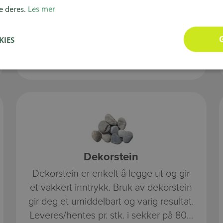
e deres.
Les mer
KIES
Dekorstein
Dekorstein er enkelt å legge ut og gir
et vakkert inntrykk. Bruk av dekorstein
gir deg et umiddelbart og varig resultat.
Leveres/hentes pr. stk. i sekker på 800