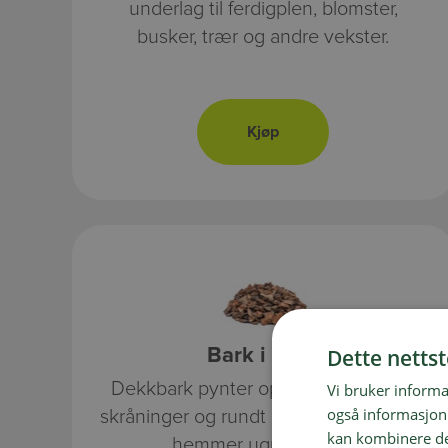
underlag til ferdigplen, blomster,
busker, trær og andre vekster.
Dette netts
Bark i sekk
Dekkbark pynter opp i blomsterbed,
Vi bruker informa
også informasjon
skråninger og rundt busker og trær, og
kan kombinere de
hemmer ugressvekst.