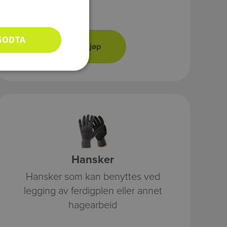
GODTA
Hansker
Hansker som kan benyttes ved
legging av ferdigplen eller annet
hagearbeid